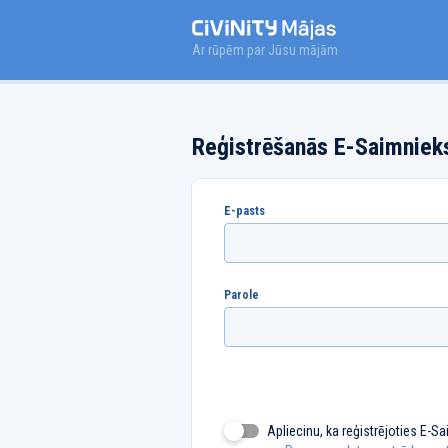
Ar rūpēm par Jūsu mājām
Reģistrēšanās E-Saimniek
E-pasts
Parole
Apliecinu, ka reģistrējoties
E-Sa