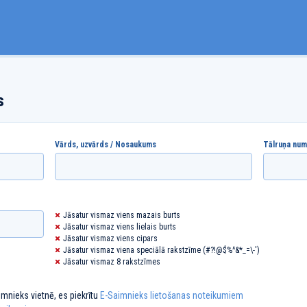
s
Vārds, uzvārds / Nosaukums
Tālruņa num
Jāsatur vismaz viens mazais burts
Jāsatur vismaz viens lielais burts
Jāsatur vismaz viens cipars
Jāsatur vismaz viena speciālā rakstzīme (#?!@$%^&*_=\-')
Jāsatur vismaz 8 rakstzīmes
imnieks
vietnē, es piekrītu
E-Saimnieks lietošanas noteikumiem