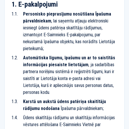
E-pakalpojumi
Personisko pieprasījumu nosūtīšana Īpašuma
pārvaldniekam
, lai saņemtu atļauju elektroniski
iesniegt ūdens patēriņa skaitītāju rādījumus,
izmantojot
E-Saimnieks
E-pakalpojumu
, par
nekustamā īpašuma objektu, kas norādīts Lietotāja
pieteikumā;
Automātiska līgumu, īpašumu un ar to saistītās
informācijas piesaiste lietotājam
, ja sadarbības
partnera norēķinu sistēmā ir reģistrēti līgumi, kuri ir
saistīti ar Lietotāja konta e-pasta adresi vai
Lietotāja, kurš ir apliecinājis savus personas datus,
personas kodu.
Karstā un aukstā ūdens patēriņa skaitītāju
rādījumu nodošana
Īpašuma pārvaldniekam;
Ūdens skaitītāju rādījumu un skaitītāju informācijas
vēstures attēlošana
E-Saimnieks
Vietnē par