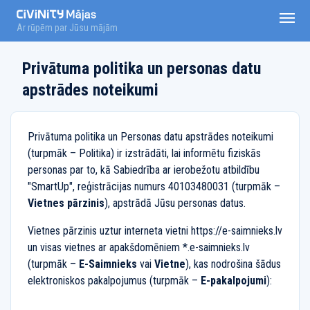
Ar rūpēm par Jūsu mājām
Ienākt
Privātuma politika un personas datu
apstrādes noteikumi
Reģistrēties
E-pakalpojuma lietošanas noteikumi
Privātuma politika un Personas datu apstrādes noteikumi
(turpmāk – Politika) ir izstrādāti, lai informētu fiziskās
Personas datu apstrādes noteikumi
personas par to, kā Sabiedrība ar ierobežotu atbildību
"SmartUp", reģistrācijas numurs 40103480031 (turpmāk –
По-русски
Vietnes pārzinis
), apstrādā Jūsu personas datus.
In english
Vietnes pārzinis uztur interneta vietni https://e-saimnieks.lv
un visas vietnes ar apakšdomēniem *.e-saimnieks.lv
(turpmāk –
E-Saimnieks
vai
Vietne
), kas nodrošina šādus
elektroniskos pakalpojumus (turpmāk –
E-pakalpojumi
):