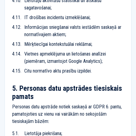
Lietotāju aktivitāšu statistikai un atskaišu
sagatavošanai;
IT drošības incidentu izmeklēšanai;
Informācijas sniegšanai valsts iestādēm saskaņā ar
normatīvajiem aktiem;
Mērķtiecīgai kontekstuālai reklāmai;
Vietnes apmeklējuma un lietošanas analīzei
(piemēram, izmantojot Google Analytics);
Citu normatīvo aktu prasību izpildei.
Personas datu apstrādes tiesiskais
pamats
Personas datu apstrāde notiek saskaņā ar GDPR 6. pantu,
pamatojoties uz vienu vai vairākām no sekojošām
tiesiskajām bāzēm:
Lietotāja piekrišana;